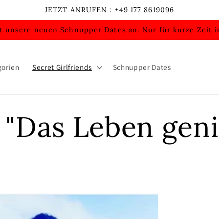
JETZT ANRUFEN : +49 177 8619096
zt unsere neuen Schnupper Dates an. Nur für kurze Zeit
gorien
Secret Girlfriends
Schnupper Dates
 "Das Leben geni