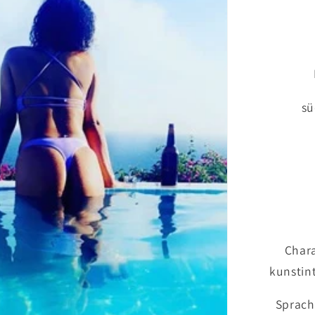
sü
Chara
kunstin
Sprach