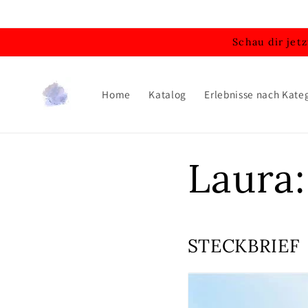
Direkt
zum
Inhalt
Schau dir jet
Home
Katalog
Erlebnisse nach Kate
Laura:
STECKBRIEF